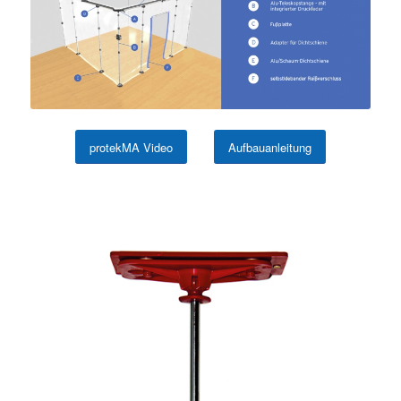
protekMA Video
Aufbauanleitung